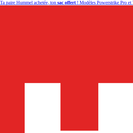
Ta paire Hummel achetée, ton
sac offert
! Modèles Powerstrike Pro et 