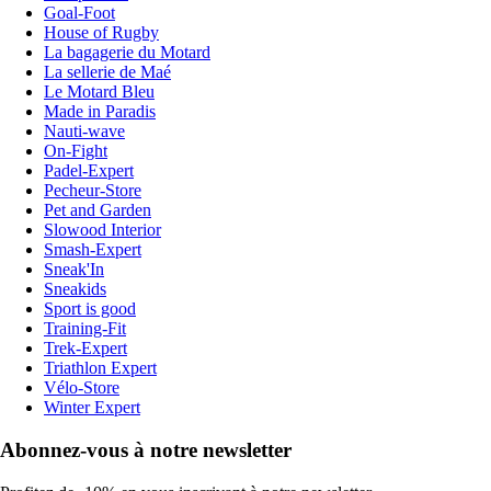
Goal-Foot
House of Rugby
La bagagerie du Motard
La sellerie de Maé
Le Motard Bleu
Made in Paradis
Nauti-wave
On-Fight
Padel-Expert
Pecheur-Store
Pet and Garden
Slowood Interior
Smash-Expert
Sneak'In
Sneakids
Sport is good
Training-Fit
Trek-Expert
Triathlon Expert
Vélo-Store
Winter Expert
Abonnez-vous à notre newsletter