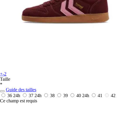
+-2
Taille
*
Guide des tailles
36
24h
37
24h
38
39
40
24h
41
42
Ce champ est requis