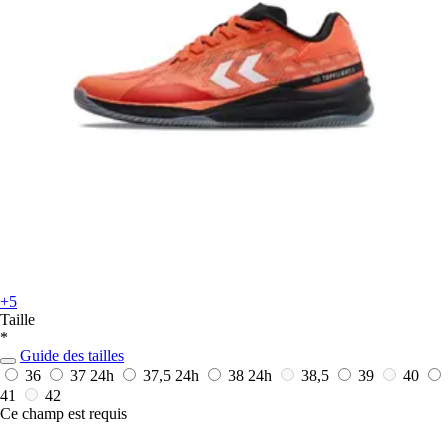
+5
Taille
*
Guide des tailles
36
37
24h
37,5
24h
38
24h
38,5
39
40
41
42
Ce champ est requis