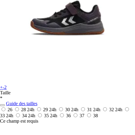
+-2
Taille
*
Guide des tailles
26
28
24h
29
24h
30
24h
31
24h
32
24h
33
24h
34
24h
35
24h
36
37
38
Ce champ est requis