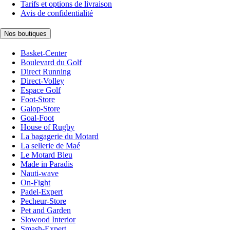
Tarifs et options de livraison
Avis de confidentialité
Nos boutiques
Basket-Center
Boulevard du Golf
Direct Running
Direct-Volley
Espace Golf
Foot-Store
Galop-Store
Goal-Foot
House of Rugby
La bagagerie du Motard
La sellerie de Maé
Le Motard Bleu
Made in Paradis
Nauti-wave
On-Fight
Padel-Expert
Pecheur-Store
Pet and Garden
Slowood Interior
Smash-Expert