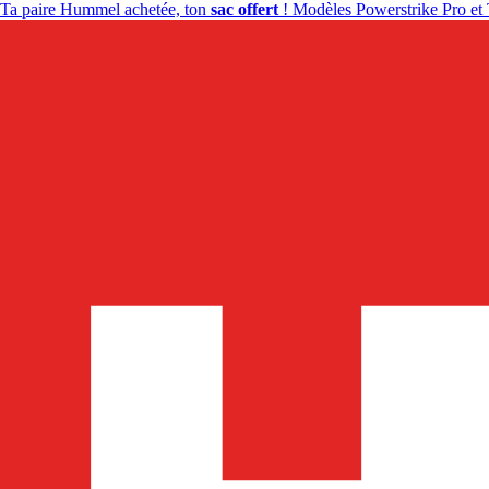
Ta paire Hummel achetée, ton
sac offert
! Modèles Powerstrike Pro et 