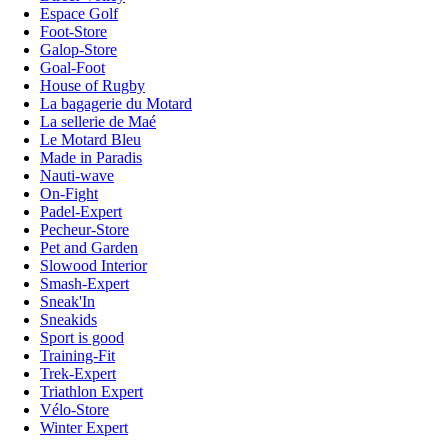
Espace Golf
Foot-Store
Galop-Store
Goal-Foot
House of Rugby
La bagagerie du Motard
La sellerie de Maé
Le Motard Bleu
Made in Paradis
Nauti-wave
On-Fight
Padel-Expert
Pecheur-Store
Pet and Garden
Slowood Interior
Smash-Expert
Sneak'In
Sneakids
Sport is good
Training-Fit
Trek-Expert
Triathlon Expert
Vélo-Store
Winter Expert