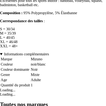
Excellentes pour tous les sports indoor : handball, volleyball, squash,
badminton, basketball etc.
Composition :
95% Polypropylène, 5% Élasthanne
Correspondance des tailles
:
S = 30/34
M = 35/39
L = 40/45
XL = 46/48
XXL = 48+
Informations complémentaires
Marque
Mizuno
Couleur
noir/blanc
Couleur dominante
Noir
Genre
Mixte
Age
Adulte
Quantité du produit
1
Loading...
Loading...
Toutes nos marques