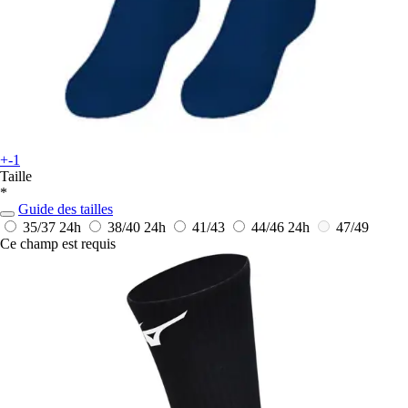
+-1
Taille
*
Guide des tailles
35/37
24h
38/40
24h
41/43
44/46
24h
47/49
Ce champ est requis