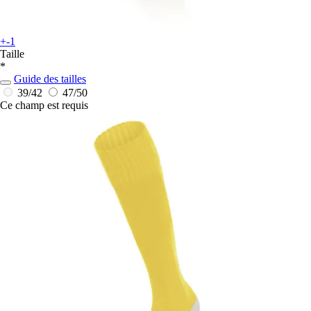
+-1
Taille
*
Guide des tailles
39/42
47/50
Ce champ est requis