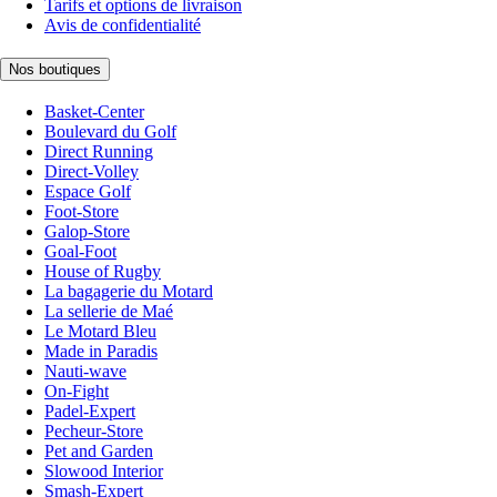
Tarifs et options de livraison
Avis de confidentialité
Nos boutiques
Basket-Center
Boulevard du Golf
Direct Running
Direct-Volley
Espace Golf
Foot-Store
Galop-Store
Goal-Foot
House of Rugby
La bagagerie du Motard
La sellerie de Maé
Le Motard Bleu
Made in Paradis
Nauti-wave
On-Fight
Padel-Expert
Pecheur-Store
Pet and Garden
Slowood Interior
Smash-Expert