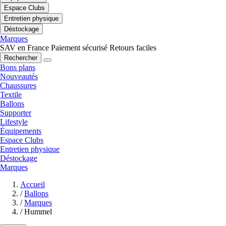
Espace Clubs
Entretien physique
Déstockage
Marques
SAV en France
Paiement sécurisé
Retours faciles
Rechercher
Bons plans
Nouveautés
Chaussures
Textile
Ballons
Supporter
Lifestyle
Équipements
Espace Clubs
Entretien physique
Déstockage
Marques
Accueil
/
Ballons
/
Marques
/
Hummel