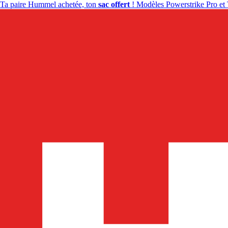
Ta paire Hummel achetée, ton
sac offert
! Modèles Powerstrike Pro et 