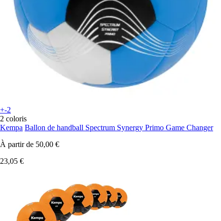
+-2
2 coloris
Kempa
Ballon de handball Spectrum Synergy Primo Game Changer
À partir de
50,00 €
23,05 €