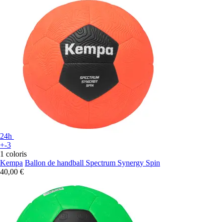
24h
+-3
1 coloris
Kempa
Ballon de handball Spectrum Synergy Spin
40,00 €