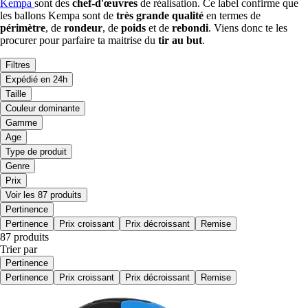
Kempa
sont des
chef-d'œuvres
de réalisation. Ce label confirme que
les ballons Kempa sont de
très grande qualité
en termes de
périmètre
, de
rondeur
, de
poids
et de
rebondi
. Viens donc te les
procurer pour parfaire ta maitrise du
tir au but
.
Filtres
Expédié en 24h
Taille
Couleur dominante
Gamme
Age
Type de produit
Genre
Prix
Voir les 87 produits
Pertinence
Pertinence
Prix croissant
Prix décroissant
Remise
87 produits
Trier par
Pertinence
Pertinence
Prix croissant
Prix décroissant
Remise