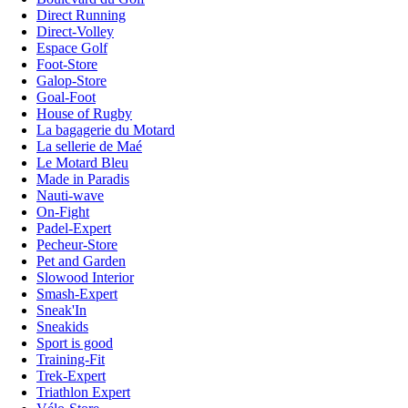
Direct Running
Direct-Volley
Espace Golf
Foot-Store
Galop-Store
Goal-Foot
House of Rugby
La bagagerie du Motard
La sellerie de Maé
Le Motard Bleu
Made in Paradis
Nauti-wave
On-Fight
Padel-Expert
Pecheur-Store
Pet and Garden
Slowood Interior
Smash-Expert
Sneak'In
Sneakids
Sport is good
Training-Fit
Trek-Expert
Triathlon Expert