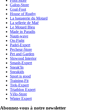
Foot-Store
Galop-Store
Goal-Foot
House of Rugby
La bagagerie du Motard
La sellerie de Maé
Le Motard Bleu
Made in Paradis
Nauti-wave
On-Fight
Padel-Expert
Pecheur-Store
Pet and Garden
Slowood Interior
Smash-Expert
Sneak'In
Sneakids
Sport is good
Training-Fit
Trek-Expert
Triathlon Expert
Vélo-Store
Winter Expert
Abonnez-vous à notre newsletter