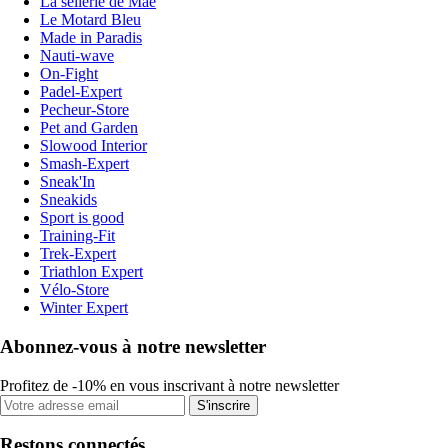
La sellerie de Maé
Le Motard Bleu
Made in Paradis
Nauti-wave
On-Fight
Padel-Expert
Pecheur-Store
Pet and Garden
Slowood Interior
Smash-Expert
Sneak'In
Sneakids
Sport is good
Training-Fit
Trek-Expert
Triathlon Expert
Vélo-Store
Winter Expert
Abonnez-vous à notre newsletter
Profitez de -10% en vous inscrivant à notre newsletter
S'inscrire
Restons connectés