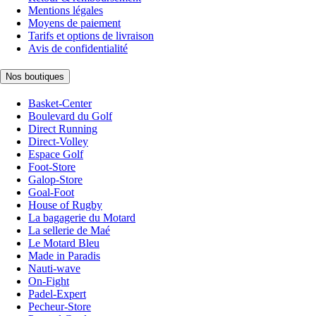
Mentions légales
Moyens de paiement
Tarifs et options de livraison
Avis de confidentialité
Nos boutiques
Basket-Center
Boulevard du Golf
Direct Running
Direct-Volley
Espace Golf
Foot-Store
Galop-Store
Goal-Foot
House of Rugby
La bagagerie du Motard
La sellerie de Maé
Le Motard Bleu
Made in Paradis
Nauti-wave
On-Fight
Padel-Expert
Pecheur-Store