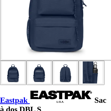
Eastpak
Sac
à dos DBL S