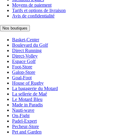
Moyens de paiement
Tarifs et options de livraison
Avis de confidentialité
Nos boutiques
Basket-Center
Boulevard du Golf
Direct Running
Direct-Volley
Espace Golf
Foot-Store
Galop-Store
Goal-Foot
House of Rugby
La bagagerie du Motard
La sellerie de Maé
Le Motard Bleu
Made in Paradis
Nauti-wave
On-Fight
Padel-Expert
Pecheur-Store
Pet and Garden