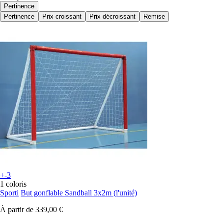
Pertinence
Pertinence
Prix croissant
Prix décroissant
Remise
+-3
1 coloris
Sporti
But gonflable Sandball 3x2m (l'unité)
À partir de
339,00 €