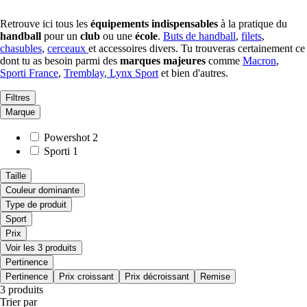
Retrouve ici tous les
équipements
indispensables
à la pratique du
handball
pour un
club
ou une
école
.
Buts de handball
,
filets
,
chasubles
,
cerceaux
et accessoires divers. Tu trouveras certainement ce
dont tu as besoin parmi des
marques majeures
comme
Macron
,
Sporti France
,
Tremblay
,
Lynx Sport
et bien d'autres.
Filtres
Marque
Powershot
2
Sporti
1
Taille
Couleur dominante
Type de produit
Sport
Prix
Voir les 3 produits
Pertinence
Pertinence
Prix croissant
Prix décroissant
Remise
3 produits
Trier par