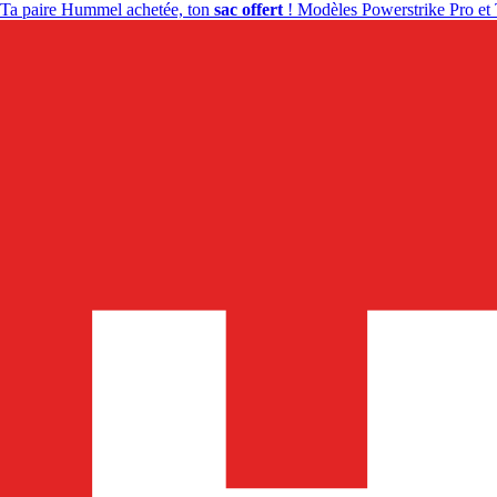
Ta paire Hummel achetée, ton
sac offert
! Modèles Powerstrike Pro et 