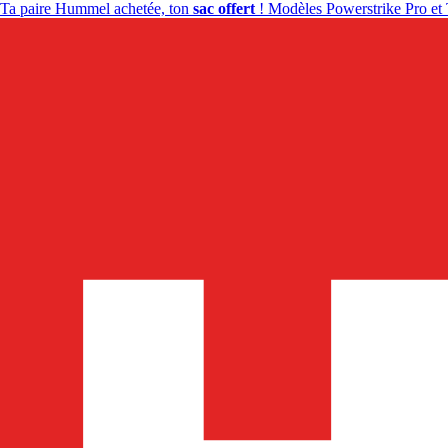
Ta paire Hummel achetée, ton
sac offert
! Modèles Powerstrike Pro et 