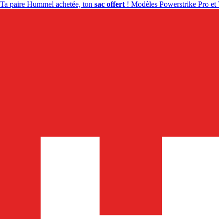
Ta paire Hummel achetée, ton
sac offert
! Modèles Powerstrike Pro et 