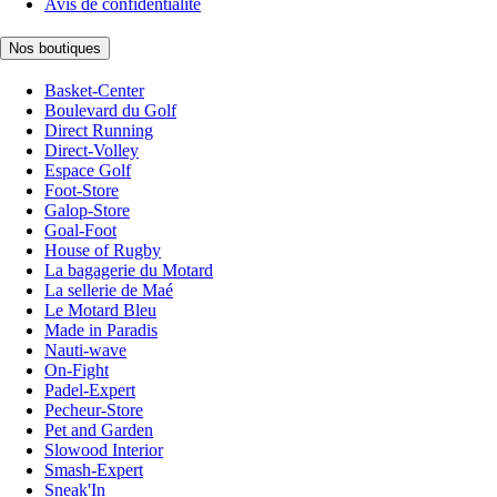
Avis de confidentialité
Nos boutiques
Basket-Center
Boulevard du Golf
Direct Running
Direct-Volley
Espace Golf
Foot-Store
Galop-Store
Goal-Foot
House of Rugby
La bagagerie du Motard
La sellerie de Maé
Le Motard Bleu
Made in Paradis
Nauti-wave
On-Fight
Padel-Expert
Pecheur-Store
Pet and Garden
Slowood Interior
Smash-Expert
Sneak'In