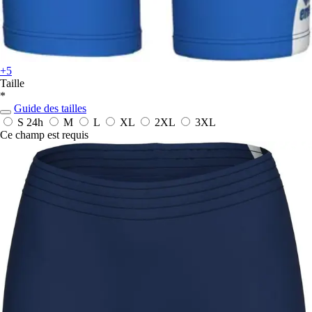
+5
Taille
*
Guide des tailles
S
24h
M
L
XL
2XL
3XL
Ce champ est requis