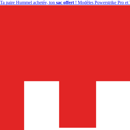
Ta paire Hummel achetée, ton
sac offert
! Modèles Powerstrike Pro et 