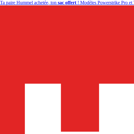
Ta paire Hummel achetée, ton
sac offert
! Modèles Powerstrike Pro et 