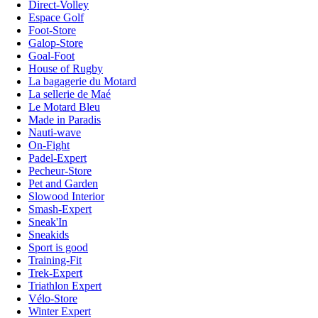
Direct-Volley
Espace Golf
Foot-Store
Galop-Store
Goal-Foot
House of Rugby
La bagagerie du Motard
La sellerie de Maé
Le Motard Bleu
Made in Paradis
Nauti-wave
On-Fight
Padel-Expert
Pecheur-Store
Pet and Garden
Slowood Interior
Smash-Expert
Sneak'In
Sneakids
Sport is good
Training-Fit
Trek-Expert
Triathlon Expert
Vélo-Store
Winter Expert