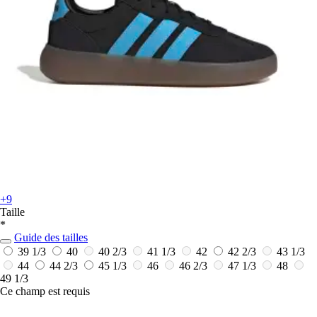
+9
Taille
*
Guide des tailles
39 1/3
40
40 2/3
41 1/3
42
42 2/3
43 1/3
44
44 2/3
45 1/3
46
46 2/3
47 1/3
48
49 1/3
Ce champ est requis