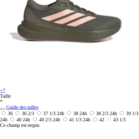
+7
Taille
*
Guide des tailles
36
36 2/3
37 1/3
24h
38
24h
38 2/3
24h
39 1/3
24h
40
24h
40 2/3
24h
41 1/3
24h
42
43 1/3
Ce champ est requis