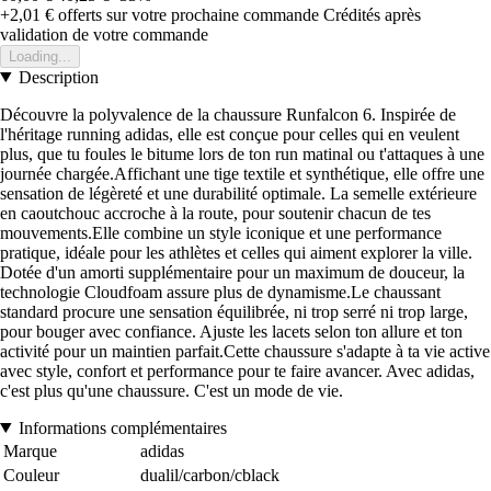
+2,01 €
offerts sur votre prochaine commande
Crédités après
validation de votre commande
Loading...
Description
Découvre la polyvalence de la chaussure Runfalcon 6. Inspirée de
l'héritage running adidas, elle est conçue pour celles qui en veulent
plus, que tu foules le bitume lors de ton run matinal ou t'attaques à une
journée chargée.Affichant une tige textile et synthétique, elle offre une
sensation de légèreté et une durabilité optimale. La semelle extérieure
en caoutchouc accroche à la route, pour soutenir chacun de tes
mouvements.Elle combine un style iconique et une performance
pratique, idéale pour les athlètes et celles qui aiment explorer la ville.
Dotée d'un amorti supplémentaire pour un maximum de douceur, la
technologie Cloudfoam assure plus de dynamisme.Le chaussant
standard procure une sensation équilibrée, ni trop serré ni trop large,
pour bouger avec confiance. Ajuste les lacets selon ton allure et ton
activité pour un maintien parfait.Cette chaussure s'adapte à ta vie active
avec style, confort et performance pour te faire avancer. Avec adidas,
c'est plus qu'une chaussure. C'est un mode de vie.
Informations complémentaires
Marque
adidas
Couleur
dualil/carbon/cblack