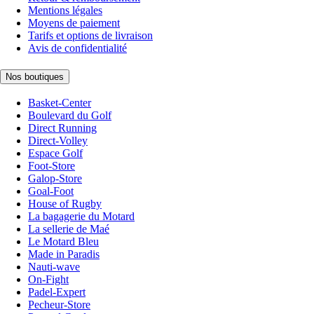
Mentions légales
Moyens de paiement
Tarifs et options de livraison
Avis de confidentialité
Nos boutiques
Basket-Center
Boulevard du Golf
Direct Running
Direct-Volley
Espace Golf
Foot-Store
Galop-Store
Goal-Foot
House of Rugby
La bagagerie du Motard
La sellerie de Maé
Le Motard Bleu
Made in Paradis
Nauti-wave
On-Fight
Padel-Expert
Pecheur-Store