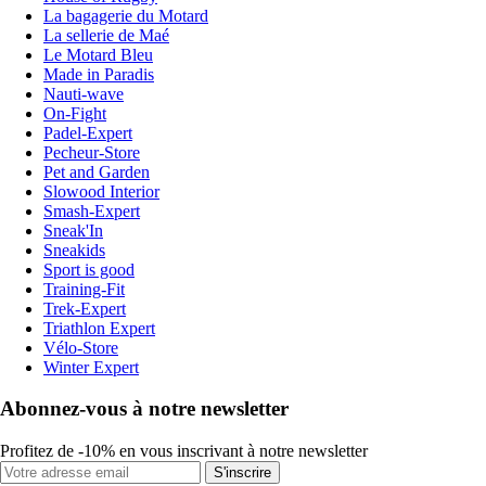
La bagagerie du Motard
La sellerie de Maé
Le Motard Bleu
Made in Paradis
Nauti-wave
On-Fight
Padel-Expert
Pecheur-Store
Pet and Garden
Slowood Interior
Smash-Expert
Sneak'In
Sneakids
Sport is good
Training-Fit
Trek-Expert
Triathlon Expert
Vélo-Store
Winter Expert
Abonnez-vous à notre newsletter
Profitez de -10% en vous inscrivant à notre newsletter
S'inscrire