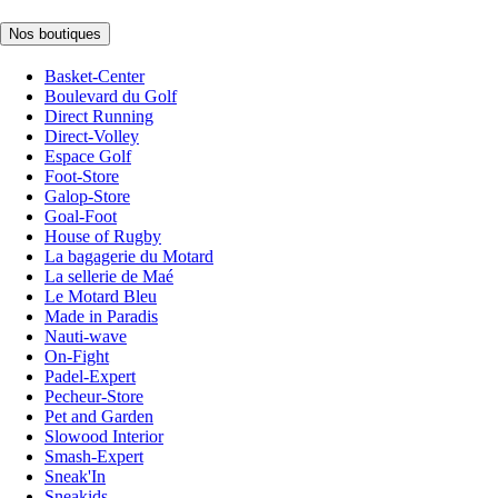
Nos boutiques
Basket-Center
Boulevard du Golf
Direct Running
Direct-Volley
Espace Golf
Foot-Store
Galop-Store
Goal-Foot
House of Rugby
La bagagerie du Motard
La sellerie de Maé
Le Motard Bleu
Made in Paradis
Nauti-wave
On-Fight
Padel-Expert
Pecheur-Store
Pet and Garden
Slowood Interior
Smash-Expert
Sneak'In
Sneakids