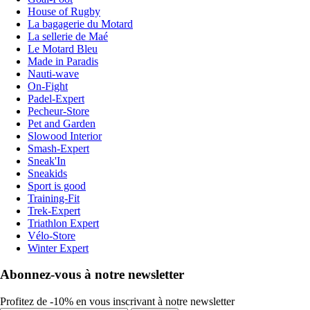
House of Rugby
La bagagerie du Motard
La sellerie de Maé
Le Motard Bleu
Made in Paradis
Nauti-wave
On-Fight
Padel-Expert
Pecheur-Store
Pet and Garden
Slowood Interior
Smash-Expert
Sneak'In
Sneakids
Sport is good
Training-Fit
Trek-Expert
Triathlon Expert
Vélo-Store
Winter Expert
Abonnez-vous à notre newsletter
Profitez de -10% en vous inscrivant à notre newsletter