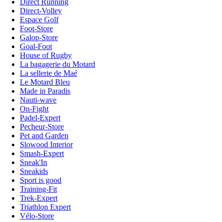
Direct Running
Direct-Volley
Espace Golf
Foot-Store
Galop-Store
Goal-Foot
House of Rugby
La bagagerie du Motard
La sellerie de Maé
Le Motard Bleu
Made in Paradis
Nauti-wave
On-Fight
Padel-Expert
Pecheur-Store
Pet and Garden
Slowood Interior
Smash-Expert
Sneak'In
Sneakids
Sport is good
Training-Fit
Trek-Expert
Triathlon Expert
Vélo-Store