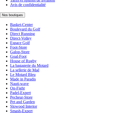
Tarifs et options de livraison
Avis de confidentialité
Nos boutiques
Basket-Center
Boulevard du Golf
Direct Running
Direct-Volley
Espace Golf
Foot-Store
Galop-Store
Goal-Foot
House of Rugby
La bagagerie du Motard
La sellerie de Maé
Le Motard Bleu
Made in Paradis
Nauti-wave
On-Fight
Padel-Expert
Pecheur-Store
Pet and Garden
Slowood Interior
Smash-Expert