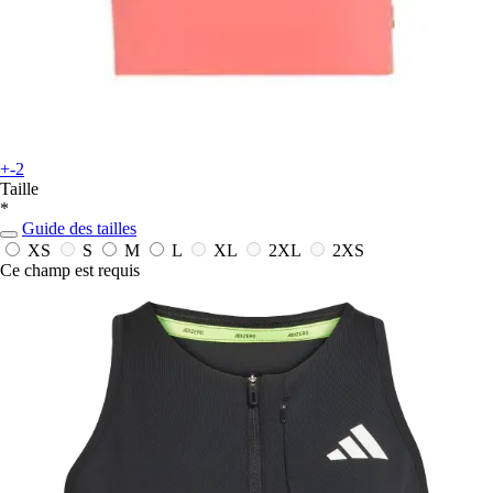
+-2
Taille
*
Guide des tailles
XS
S
M
L
XL
2XL
2XS
Ce champ est requis