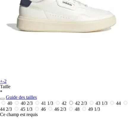
+-2
Taille
*
Guide des tailles
40
40 2/3
41 1/3
42
42 2/3
43 1/3
44
44 2/3
45 1/3
46
46 2/3
48
49 1/3
Ce champ est requis