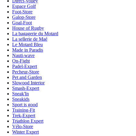
Direct-Volley
Espace Golf
Foot-Store
Galop-Store
Goal-Foot
House of Rugby
La bagagerie du Motard
La sellerie de Maé
Le Motard Bleu
Made in Paradis
Nauti-wave
On-Fight
Padel-Expert
Pecheur-Store
Pet and Garden
Slowood Interior
Smash-Expert
Sneak'In
Sneakids
Sport is good
Training-Fit
Trek-Expert
Triathlon Expert
Vélo-Store
Winter Expert