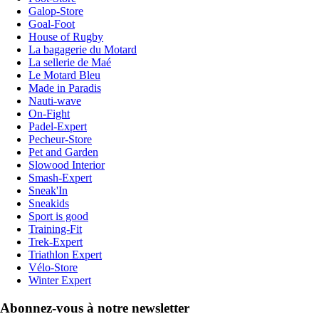
Galop-Store
Goal-Foot
House of Rugby
La bagagerie du Motard
La sellerie de Maé
Le Motard Bleu
Made in Paradis
Nauti-wave
On-Fight
Padel-Expert
Pecheur-Store
Pet and Garden
Slowood Interior
Smash-Expert
Sneak'In
Sneakids
Sport is good
Training-Fit
Trek-Expert
Triathlon Expert
Vélo-Store
Winter Expert
Abonnez-vous à notre newsletter