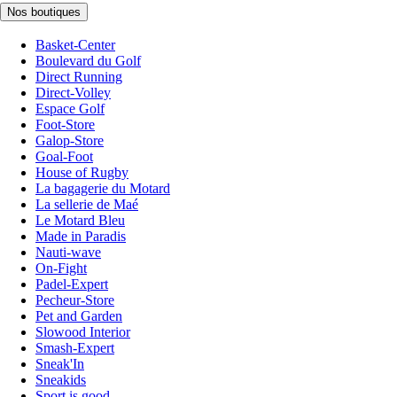
Nos boutiques
Basket-Center
Boulevard du Golf
Direct Running
Direct-Volley
Espace Golf
Foot-Store
Galop-Store
Goal-Foot
House of Rugby
La bagagerie du Motard
La sellerie de Maé
Le Motard Bleu
Made in Paradis
Nauti-wave
On-Fight
Padel-Expert
Pecheur-Store
Pet and Garden
Slowood Interior
Smash-Expert
Sneak'In
Sneakids
Sport is good