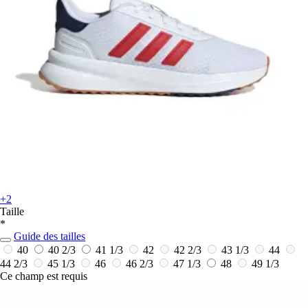
+2
Taille
*
Guide des tailles
40
40 2/3
41 1/3
42
42 2/3
43 1/3
44
44 2/3
45 1/3
46
46 2/3
47 1/3
48
49 1/3
Ce champ est requis