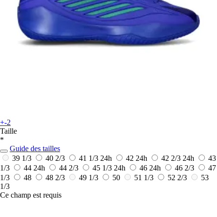
+-2
Taille
*
Guide des tailles
39 1/3
40 2/3
41 1/3
24h
42
24h
42 2/3
24h
43
1/3
44
24h
44 2/3
45 1/3
24h
46
24h
46 2/3
47
1/3
48
48 2/3
49 1/3
50
51 1/3
52 2/3
53
1/3
Ce champ est requis