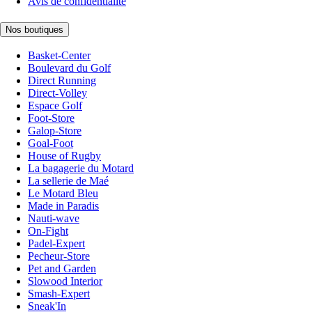
Avis de confidentialité
Nos boutiques
Basket-Center
Boulevard du Golf
Direct Running
Direct-Volley
Espace Golf
Foot-Store
Galop-Store
Goal-Foot
House of Rugby
La bagagerie du Motard
La sellerie de Maé
Le Motard Bleu
Made in Paradis
Nauti-wave
On-Fight
Padel-Expert
Pecheur-Store
Pet and Garden
Slowood Interior
Smash-Expert
Sneak'In