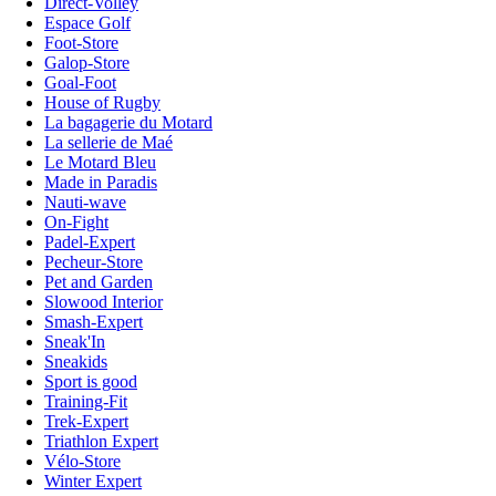
Direct-Volley
Espace Golf
Foot-Store
Galop-Store
Goal-Foot
House of Rugby
La bagagerie du Motard
La sellerie de Maé
Le Motard Bleu
Made in Paradis
Nauti-wave
On-Fight
Padel-Expert
Pecheur-Store
Pet and Garden
Slowood Interior
Smash-Expert
Sneak'In
Sneakids
Sport is good
Training-Fit
Trek-Expert
Triathlon Expert
Vélo-Store
Winter Expert