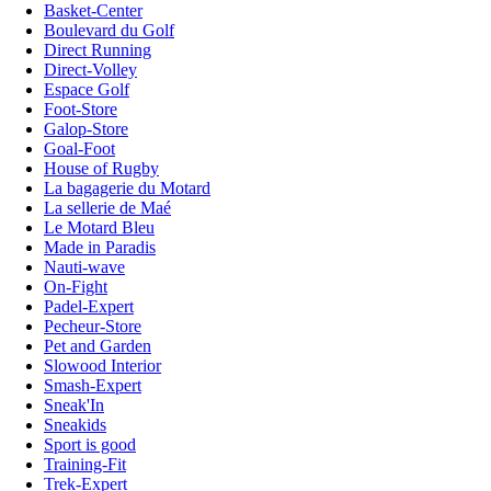
Basket-Center
Boulevard du Golf
Direct Running
Direct-Volley
Espace Golf
Foot-Store
Galop-Store
Goal-Foot
House of Rugby
La bagagerie du Motard
La sellerie de Maé
Le Motard Bleu
Made in Paradis
Nauti-wave
On-Fight
Padel-Expert
Pecheur-Store
Pet and Garden
Slowood Interior
Smash-Expert
Sneak'In
Sneakids
Sport is good
Training-Fit
Trek-Expert