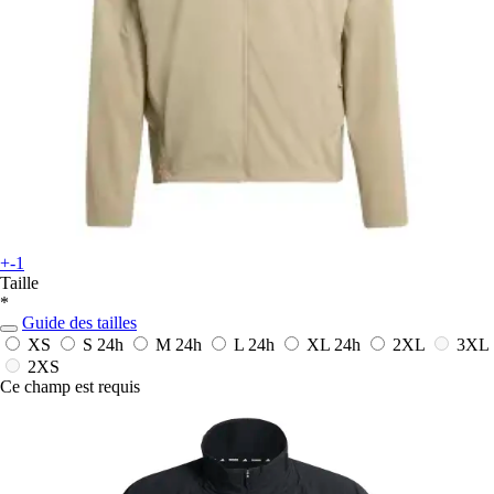
+-1
Taille
*
Guide des tailles
XS
S
24h
M
24h
L
24h
XL
24h
2XL
3XL
2XS
Ce champ est requis