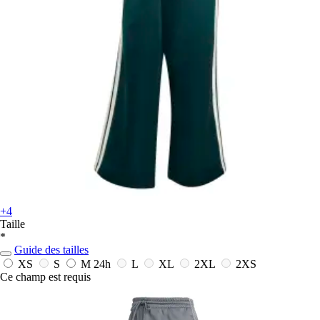
+4
Taille
*
Guide des tailles
XS
S
M
24h
L
XL
2XL
2XS
Ce champ est requis