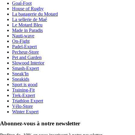
Goal-Foot
House of Rugby
La bagagerie du Motard
La sellerie de Maé
Le Motard Bleu
Made in Paradis
Nauti-wave
On-Fight
Padel-Expert
Pecheur-Store
Pet and Garden
Slowood Interior
Smash-Expert
Sneak'In
Sneakids
Sport is good
Training-Fit
Trek-Expert
Triathlon Expert
Vélo-Store
Winter Expert
Abonnez-vous à notre newsletter