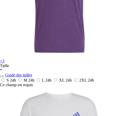
+3
Taille
*
Guide des tailles
S
24h
M
24h
L
24h
XL
24h
2XL
24h
Ce champ est requis