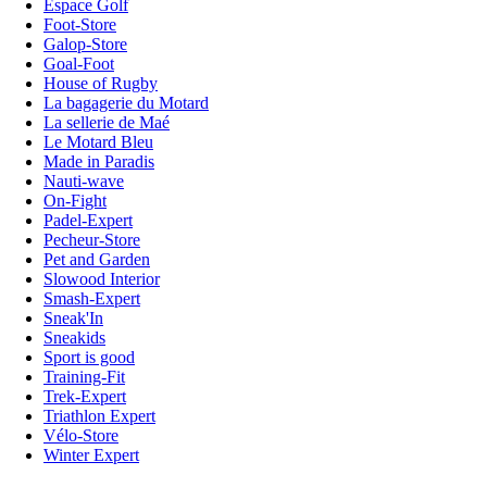
Espace Golf
Foot-Store
Galop-Store
Goal-Foot
House of Rugby
La bagagerie du Motard
La sellerie de Maé
Le Motard Bleu
Made in Paradis
Nauti-wave
On-Fight
Padel-Expert
Pecheur-Store
Pet and Garden
Slowood Interior
Smash-Expert
Sneak'In
Sneakids
Sport is good
Training-Fit
Trek-Expert
Triathlon Expert
Vélo-Store
Winter Expert