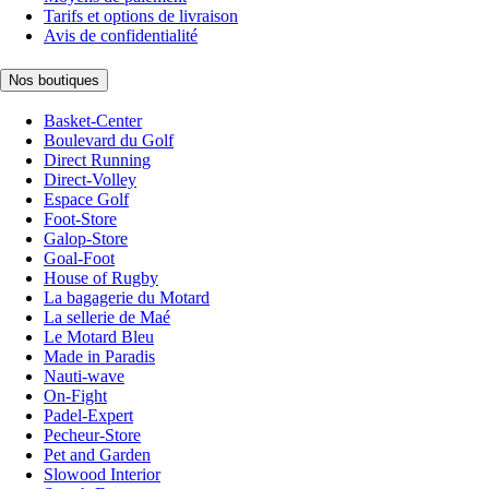
Tarifs et options de livraison
Avis de confidentialité
Nos boutiques
Basket-Center
Boulevard du Golf
Direct Running
Direct-Volley
Espace Golf
Foot-Store
Galop-Store
Goal-Foot
House of Rugby
La bagagerie du Motard
La sellerie de Maé
Le Motard Bleu
Made in Paradis
Nauti-wave
On-Fight
Padel-Expert
Pecheur-Store
Pet and Garden
Slowood Interior