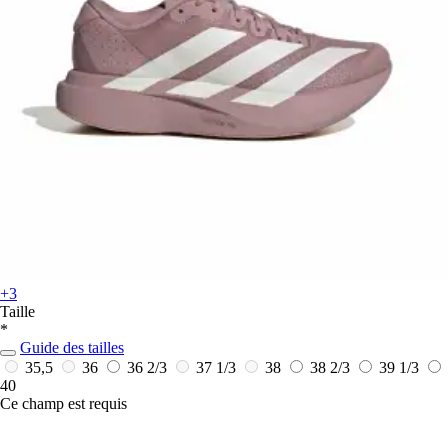
+3
Taille
*
Guide des tailles
35,5
36
36 2/3
37 1/3
38
38 2/3
39 1/3
40
Ce champ est requis