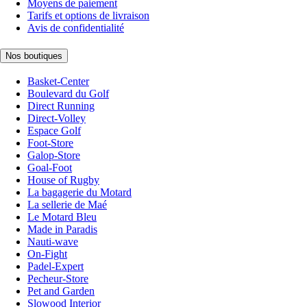
Moyens de paiement
Tarifs et options de livraison
Avis de confidentialité
Nos boutiques
Basket-Center
Boulevard du Golf
Direct Running
Direct-Volley
Espace Golf
Foot-Store
Galop-Store
Goal-Foot
House of Rugby
La bagagerie du Motard
La sellerie de Maé
Le Motard Bleu
Made in Paradis
Nauti-wave
On-Fight
Padel-Expert
Pecheur-Store
Pet and Garden
Slowood Interior