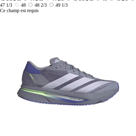
47 1/3
48
48 2/3
49 1/3
Ce champ est requis