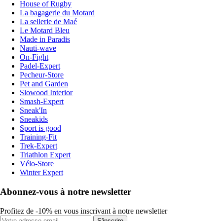
House of Rugby
La bagagerie du Motard
La sellerie de Maé
Le Motard Bleu
Made in Paradis
Nauti-wave
On-Fight
Padel-Expert
Pecheur-Store
Pet and Garden
Slowood Interior
Smash-Expert
Sneak'In
Sneakids
Sport is good
Training-Fit
Trek-Expert
Triathlon Expert
Vélo-Store
Winter Expert
Abonnez-vous à notre newsletter
Profitez de -10% en vous inscrivant à notre newsletter
S'inscrire