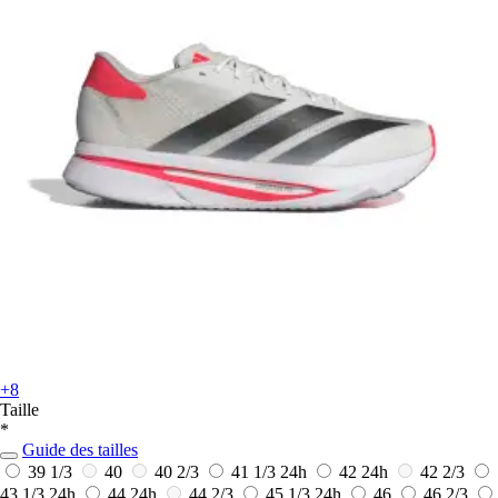
+8
Taille
*
Guide des tailles
39 1/3
40
40 2/3
41 1/3
24h
42
24h
42 2/3
43 1/3
24h
44
24h
44 2/3
45 1/3
24h
46
46 2/3