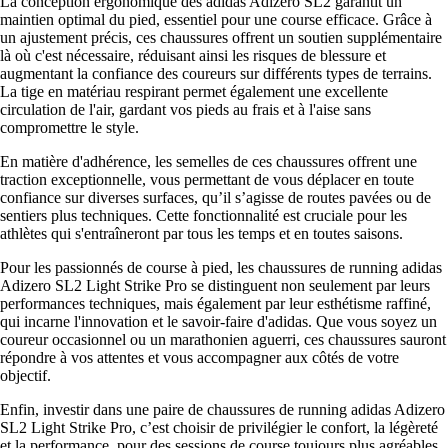
La conception ergonomique des adidas Adizero SL2 garantit un
maintien optimal du pied, essentiel pour une course efficace. Grâce à
un ajustement précis, ces chaussures offrent un soutien supplémentaire
là où c'est nécessaire, réduisant ainsi les risques de blessure et
augmentant la confiance des coureurs sur différents types de terrains.
La tige en matériau respirant permet également une excellente
circulation de l'air, gardant vos pieds au frais et à l'aise sans
compromettre le style.
En matière d'adhérence, les semelles de ces chaussures offrent une
traction exceptionnelle, vous permettant de vous déplacer en toute
confiance sur diverses surfaces, qu’il s’agisse de routes pavées ou de
sentiers plus techniques. Cette fonctionnalité est cruciale pour les
athlètes qui s'entraîneront par tous les temps et en toutes saisons.
Pour les passionnés de course à pied, les chaussures de running adidas
Adizero SL2 Light Strike Pro se distinguent non seulement par leurs
performances techniques, mais également par leur esthétisme raffiné,
qui incarne l'innovation et le savoir-faire d'adidas. Que vous soyez un
coureur occasionnel ou un marathonien aguerri, ces chaussures sauront
répondre à vos attentes et vous accompagner aux côtés de votre
objectif.
Enfin, investir dans une paire de chaussures de running adidas Adizero
SL2 Light Strike Pro, c’est choisir de privilégier le confort, la légèreté
et la performance, pour des sessions de course toujours plus agréables