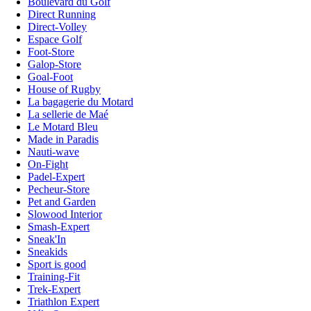
Boulevard du Golf
Direct Running
Direct-Volley
Espace Golf
Foot-Store
Galop-Store
Goal-Foot
House of Rugby
La bagagerie du Motard
La sellerie de Maé
Le Motard Bleu
Made in Paradis
Nauti-wave
On-Fight
Padel-Expert
Pecheur-Store
Pet and Garden
Slowood Interior
Smash-Expert
Sneak'In
Sneakids
Sport is good
Training-Fit
Trek-Expert
Triathlon Expert