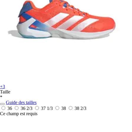
+3
Taille
*
Guide des tailles
36
36 2/3
37 1/3
38
38 2/3
Ce champ est requis