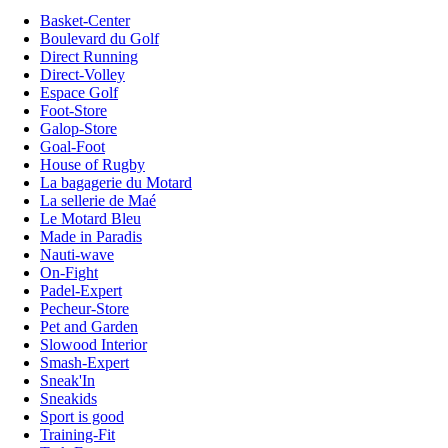
Basket-Center
Boulevard du Golf
Direct Running
Direct-Volley
Espace Golf
Foot-Store
Galop-Store
Goal-Foot
House of Rugby
La bagagerie du Motard
La sellerie de Maé
Le Motard Bleu
Made in Paradis
Nauti-wave
On-Fight
Padel-Expert
Pecheur-Store
Pet and Garden
Slowood Interior
Smash-Expert
Sneak'In
Sneakids
Sport is good
Training-Fit