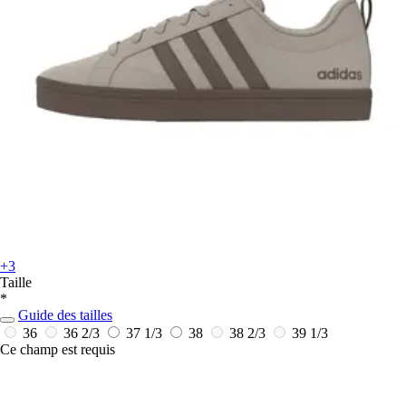
+3
Taille
*
Guide des tailles
36
36 2/3
37 1/3
38
38 2/3
39 1/3
Ce champ est requis