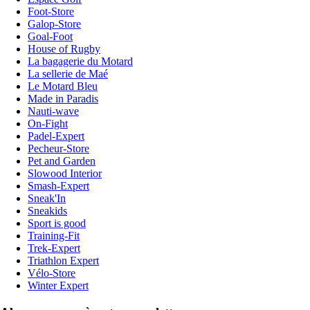
Foot-Store
Galop-Store
Goal-Foot
House of Rugby
La bagagerie du Motard
La sellerie de Maé
Le Motard Bleu
Made in Paradis
Nauti-wave
On-Fight
Padel-Expert
Pecheur-Store
Pet and Garden
Slowood Interior
Smash-Expert
Sneak'In
Sneakids
Sport is good
Training-Fit
Trek-Expert
Triathlon Expert
Vélo-Store
Winter Expert