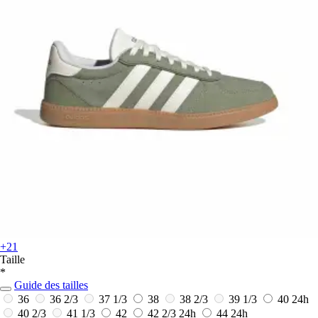
+21
Taille
*
Guide des tailles
36
36 2/3
37 1/3
38
38 2/3
39 1/3
40
24h
40 2/3
41 1/3
42
42 2/3
24h
44
24h