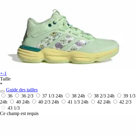
+-1
Taille
*
Guide des tailles
36
36 2/3
37 1/3
24h
38
24h
38 2/3
24h
39 1/3
24h
40
24h
40 2/3
24h
41 1/3
24h
42
24h
42 2/3
43 1/3
Ce champ est requis