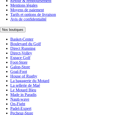
Retour & remboursement
Mentions légales
Moyens de paiement
Tarifs et options de livraison
Avis de confidentialité
Nos boutiques
Basket-Center
Boulevard du Golf
Direct Running
Direct-Volley
Espace Golf
Foot-Store
Galop-Store
Goal-Foot
House of Rugby
La bagagerie du Motard
La sellerie de Maé
Le Motard Bleu
Made in Paradis
Nauti-wave
On-Fight
Padel-Expert
Pecheur-Store