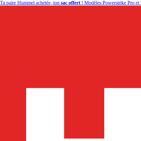
Ta paire Hummel achetée, ton
sac offert
! Modèles Powerstrike Pro et 