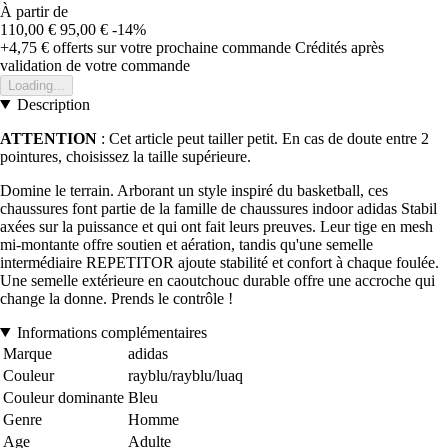
À partir de
110,00 €
95,00 €
-14%
+4,75 €
offerts sur votre prochaine commande
Crédités après
validation de votre commande
Loading...
Description
ATTENTION
: Cet article peut tailler petit. En cas de doute entre 2
pointures, choisissez la taille supérieure.
Domine le terrain. Arborant un style inspiré du basketball, ces
chaussures font partie de la famille de chaussures indoor adidas Stabil
axées sur la puissance et qui ont fait leurs preuves. Leur tige en mesh
mi-montante offre soutien et aération, tandis qu'une semelle
intermédiaire REPETITOR ajoute stabilité et confort à chaque foulée.
Une semelle extérieure en caoutchouc durable offre une accroche qui
change la donne. Prends le contrôle !
Informations complémentaires
Marque
adidas
Couleur
rayblu/rayblu/luaq
Couleur dominante
Bleu
Genre
Homme
Age
Adulte