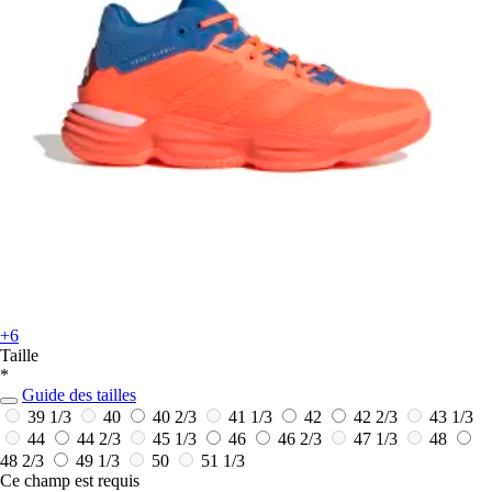
+6
Taille
*
Guide des tailles
39 1/3
40
40 2/3
41 1/3
42
42 2/3
43 1/3
44
44 2/3
45 1/3
46
46 2/3
47 1/3
48
48 2/3
49 1/3
50
51 1/3
Ce champ est requis