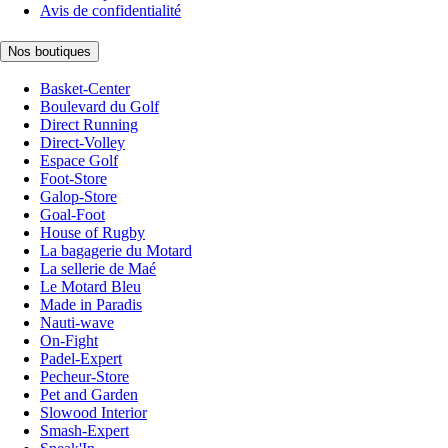
Avis de confidentialité
Nos boutiques
Basket-Center
Boulevard du Golf
Direct Running
Direct-Volley
Espace Golf
Foot-Store
Galop-Store
Goal-Foot
House of Rugby
La bagagerie du Motard
La sellerie de Maé
Le Motard Bleu
Made in Paradis
Nauti-wave
On-Fight
Padel-Expert
Pecheur-Store
Pet and Garden
Slowood Interior
Smash-Expert