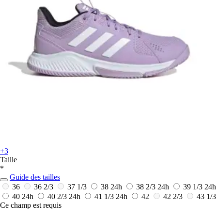
+3
Taille
*
Guide des tailles
36
36 2/3
37 1/3
38
24h
38 2/3
24h
39 1/3
24h
40
24h
40 2/3
24h
41 1/3
24h
42
42 2/3
43 1/3
Ce champ est requis