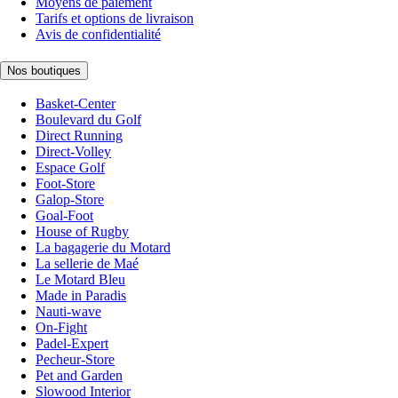
Moyens de paiement
Tarifs et options de livraison
Avis de confidentialité
Nos boutiques
Basket-Center
Boulevard du Golf
Direct Running
Direct-Volley
Espace Golf
Foot-Store
Galop-Store
Goal-Foot
House of Rugby
La bagagerie du Motard
La sellerie de Maé
Le Motard Bleu
Made in Paradis
Nauti-wave
On-Fight
Padel-Expert
Pecheur-Store
Pet and Garden
Slowood Interior