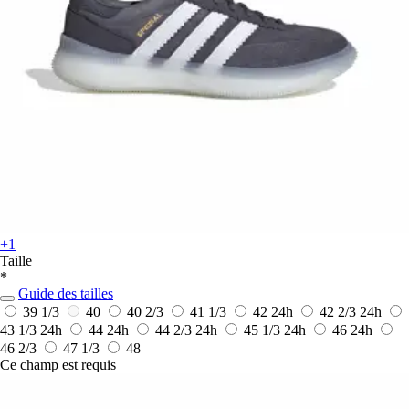
+1
Taille
*
Guide des tailles
39 1/3
40
40 2/3
41 1/3
42
24h
42 2/3
24h
43 1/3
24h
44
24h
44 2/3
24h
45 1/3
24h
46
24h
46 2/3
47 1/3
48
Ce champ est requis