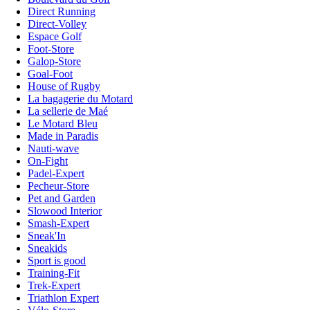
Direct Running
Direct-Volley
Espace Golf
Foot-Store
Galop-Store
Goal-Foot
House of Rugby
La bagagerie du Motard
La sellerie de Maé
Le Motard Bleu
Made in Paradis
Nauti-wave
On-Fight
Padel-Expert
Pecheur-Store
Pet and Garden
Slowood Interior
Smash-Expert
Sneak'In
Sneakids
Sport is good
Training-Fit
Trek-Expert
Triathlon Expert