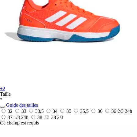
+2
Taille
*
Guide des tailles
32
33
33,5
34
35
35,5
36
36 2/3
24h
37 1/3
24h
38
38 2/3
Ce champ est requis