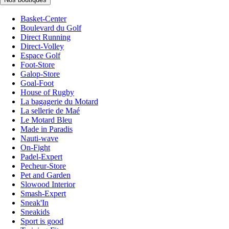
Basket-Center
Boulevard du Golf
Direct Running
Direct-Volley
Espace Golf
Foot-Store
Galop-Store
Goal-Foot
House of Rugby
La bagagerie du Motard
La sellerie de Maé
Le Motard Bleu
Made in Paradis
Nauti-wave
On-Fight
Padel-Expert
Pecheur-Store
Pet and Garden
Slowood Interior
Smash-Expert
Sneak'In
Sneakids
Sport is good